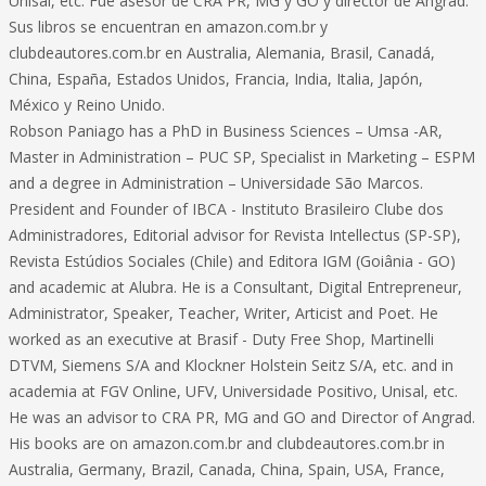
Unisal, etc. Fue asesor de CRA PR, MG y GO y director de Angrad.
Sus libros se encuentran en amazon.com.br y
clubdeautores.com.br en Australia, Alemania, Brasil, Canadá,
China, España, Estados Unidos, Francia, India, Italia, Japón,
México y Reino Unido.
Robson Paniago has a PhD in Business Sciences – Umsa -AR,
Master in Administration – PUC SP, Specialist in Marketing – ESPM
and a degree in Administration – Universidade São Marcos.
President and Founder of IBCA - Instituto Brasileiro Clube dos
Administradores, Editorial advisor for Revista Intellectus (SP-SP),
Revista Estúdios Sociales (Chile) and Editora IGM (Goiânia - GO)
and academic at Alubra. He is a Consultant, Digital Entrepreneur,
Administrator, Speaker, Teacher, Writer, Articist and Poet. He
worked as an executive at Brasif - Duty Free Shop, Martinelli
DTVM, Siemens S/A and Klockner Holstein Seitz S/A, etc. and in
academia at FGV Online, UFV, Universidade Positivo, Unisal, etc.
He was an advisor to CRA PR, MG and GO and Director of Angrad.
His books are on amazon.com.br and clubdeautores.com.br in
Australia, Germany, Brazil, Canada, China, Spain, USA, France,