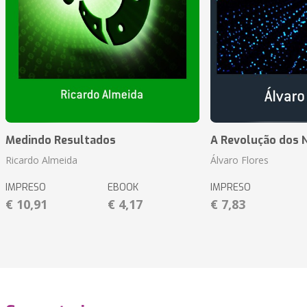
Medindo Resultados
A Revolução dos 
Ricardo Almeida
Álvaro Flores
IMPRESO
EBOOK
IMPRESO
€ 10,91
€ 4,17
€ 7,83