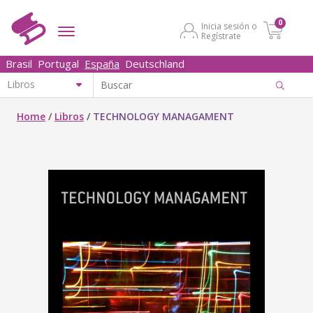
0
Inicia sesión o
Regístrate
Brasil
Portugal
España
Deutschland
Home
/
Libros
/
TECHNOLOGY MANAGAMENT