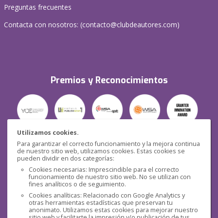
Preguntas frecuentes
Contacta con nosotros: (
contacto@clubdeautores.com
)
Premios y Reconocimientos
Utilizamos cookies.
Para garantizar el correcto funcionamiento y la mejora continua
Seguridad
de nuestro sitio web, utilizamos cookies. Estas cookies se
pueden dividir en dos categorías:
Cookies necesarias: Imprescindible para el correcto
funcionamiento de nuestro sitio web. No se utilizan con
fines analíticos o de seguimiento.
Cookies analíticas: Relacionado con Google Analytics y
otras herramientas estadísticas que preservan tu
Redes sociales
anonimato. Utilizamos estas cookies para mejorar nuestro
sitio web y facilitarte la impresión y/o publicación de tus