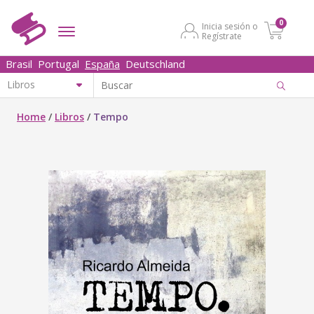
0
Inicia sesión o
Regístrate
Brasil
Portugal
España
Deutschland
Home
/
Libros
/
Tempo