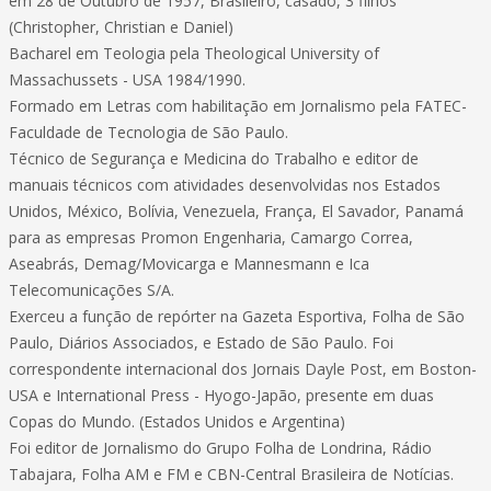
em 28 de Outubro de 1957, Brasileiro, casado, 3 filhos
(Christopher, Christian e Daniel)
Bacharel em Teologia pela Theological University of
Massachussets - USA 1984/1990.
Formado em Letras com habilitação em Jornalismo pela FATEC-
Faculdade de Tecnologia de São Paulo.
Técnico de Segurança e Medicina do Trabalho e editor de
manuais técnicos com atividades desenvolvidas nos Estados
Unidos, México, Bolívia, Venezuela, França, El Savador, Panamá
para as empresas Promon Engenharia, Camargo Correa,
Aseabrás, Demag/Movicarga e Mannesmann e Ica
Telecomunicações S/A.
Exerceu a função de repórter na Gazeta Esportiva, Folha de São
Paulo, Diários Associados, e Estado de São Paulo. Foi
correspondente internacional dos Jornais Dayle Post, em Boston-
USA e International Press - Hyogo-Japão, presente em duas
Copas do Mundo. (Estados Unidos e Argentina)
Foi editor de Jornalismo do Grupo Folha de Londrina, Rádio
Tabajara, Folha AM e FM e CBN-Central Brasileira de Notícias.