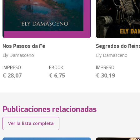
Nos Passos da Fé
Segredos do Rein
Ely Damasceno
Ely Damasceno
IMPRESO
EBOOK
IMPRESO
€ 28,07
€ 6,75
€ 30,19
Publicaciones relacionadas
Ver la lista completa