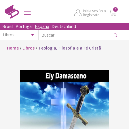
0
Inicia sesión o
Regístrate
Brasil
Portugal
España
Deutschland
Home
/
Libros
/
Teologia, Filosofia e a Fé Cristã