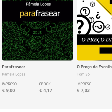
Parafrasear
O Preço da Escolh
Pâmela Lopes
Tom Só
IMPRESO
EBOOK
IMPRESO
€ 9,00
€ 4,17
€ 7,03