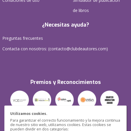
Condiciones de uso
Simulador de publicación
de libros
¿Necesitas ayuda?
Preguntas frecuentes
Contacta con nosotros: (
contacto@clubdeautores.com
)
Premios y Reconocimientos
Utilizamos cookies.
Para garantizar el correcto funcionamiento y la mejora continua
Seguridad
de nuestro sitio web, utilizamos cookies. Estas cookies se
pueden dividir en dos categorías: