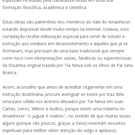
espirituais recebidas pela clarividente tendo em vista sua
formação filosófica, acadêmica e cientifica.
Estas obras são patrimônio dos membros do Vale do Amanhecer
estando disponível desde muito tempo na internet, todavia, esta
compilação recebe editoração especial para servir de estudo e
instrução aos mediuns em desenvolvimento e àqueles que já se
formaram, mas precisam de uma base tradicional que sempre
corre risco com interpretações vazias, fanáticas ou supersticiosas
da Doutrina original trazida por Tia Neiva sob os olhos de Pai Seta
Branca.
Assim, aconselho que antes de acreditar cegamente em uma
instrução doutrinária, procure averiguar se existe por traz dela
uma base sólida nos acervos deixados por Tia Neiva em suas
Cartas, Livros, Vídeos e Audios, porque existe uma máxima no
Amanhecer: “o jaguar é criativo.”, no sentido de que muitas vezes
alguns (porque são poucos, graças a Deus) inventam assuntos
espirituais para melhor obter atenção do vulgo e aplausos.