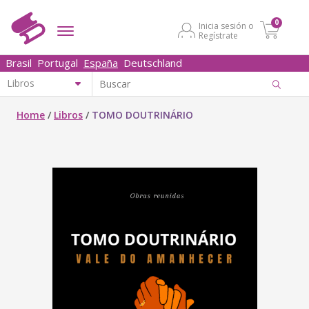
0
Inicia sesión o
Regístrate
Brasil
Portugal
España
Deutschland
Home
/
Libros
/
TOMO DOUTRINÁRIO