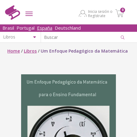
0
Inicia sesión o
Regístrate
Brasil
Portugal
España
Deutschland
Home
/
Libros
/
Um Enfoque Pedagógico da Matemática