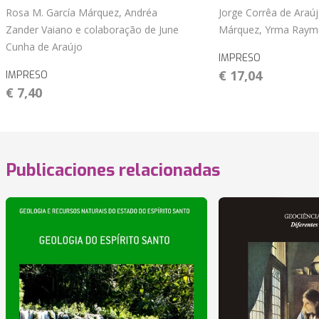
Rosa M. García Márquez, Andréa
Jorge Corrêa de Araúj
Zander Vaiano e colaboração de June
Márquez, Yrma Raym
Cunha de Araújo
IMPRESO
€ 17,04
IMPRESO
€ 7,40
Publicaciones relacionadas