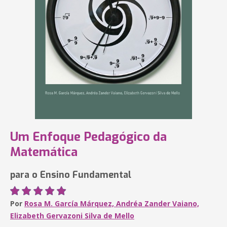
Um Enfoque Pedagógico da
Matemática
para o Ensino Fundamental
Por
Rosa M. García Márquez, Andréa Zander Vaiano,
Elizabeth Gervazoni Silva de Mello