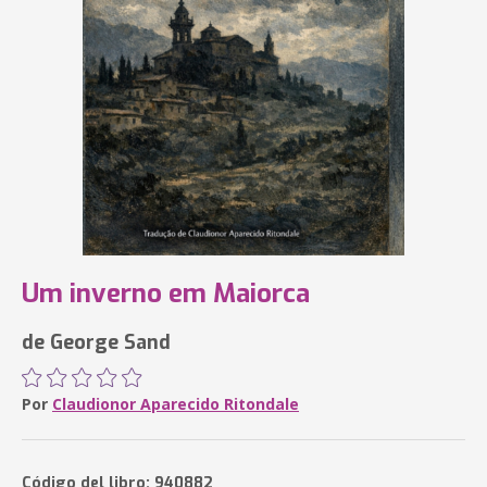
Um inverno em Maiorca
de George Sand
Por
Claudionor Aparecido Ritondale
Código del libro: 940882