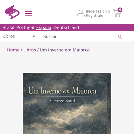
0
Inicia sesión o
Regístrate
Brasil
Portugal
España
Deutschland
Home
/
Libros
/
Um inverno em Maiorca