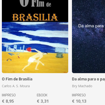
O Fim de Brasilia
Da alma para o pa
Carlos A. S. Moura
Bry Machado
IMPRESO
EBOOK
IMPRESO
€ 8,95
€ 3,31
€ 10,13