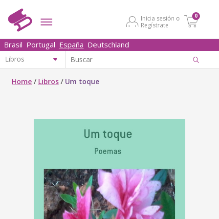
0
Inicia sesión o
Regístrate
Brasil
Portugal
España
Deutschland
Home
/
Libros
/
Um toque