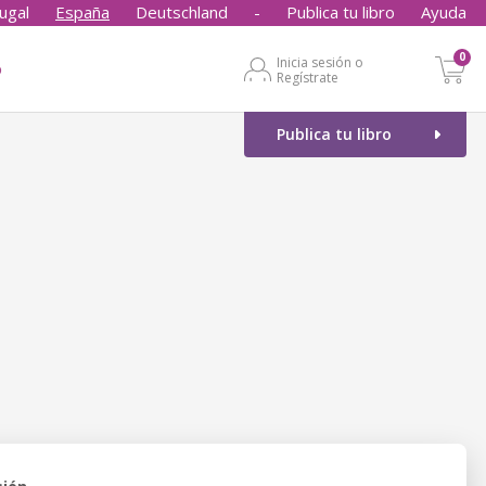
ugal
España
Deutschland
-
Publica tu libro
Ayuda
0
Inicia sesión o
o
Regístrate
Publica tu libro