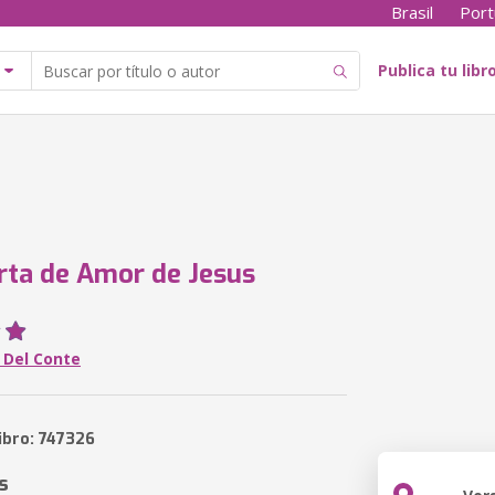
Brasil
Port
Publica tu libr
ta de Amor de Jesus
 Del Conte
ibro: 747326
s