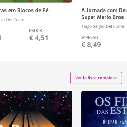
ras em Blocos de Fé
A Jornada com De
Super Mario Bros
gio Del Conte
Tiago Sérgio Del Conte
EBOOK
4
€ 4,51
IMPRESO
€ 8,49
Ver la lista completa