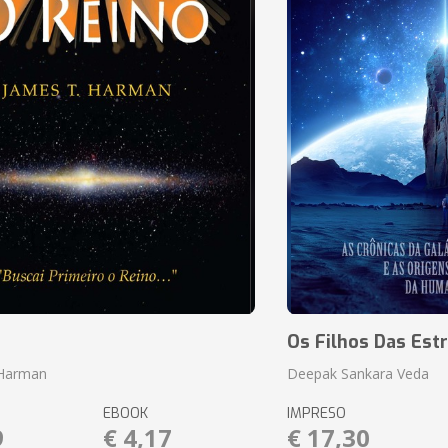
o
Os Filhos Das Estr
 Harman
Deepak Sankara Veda
EBOOK
IMPRESO
9
€ 4,17
€ 17,30