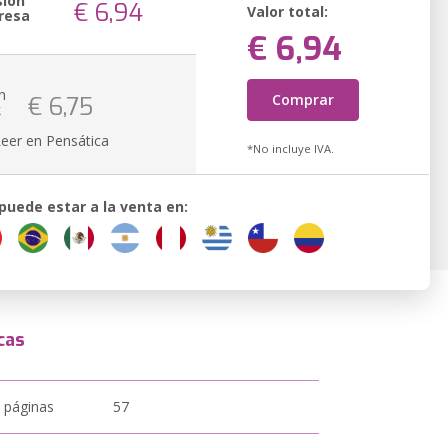
sión
€ 6,94
Valor total:
resa
€ 6,94
n
Comprar
€ 6,75
k
Leer en Pensática
*No incluye IVA.
 puede estar a la venta en:
cas
 páginas
57