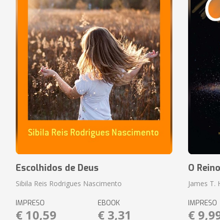
Escolhidos de Deus
O Rein
Sibila Reis Rodrigues Nascimento
James T.
IMPRESO
EBOOK
IMPRESO
€ 10,59
€ 3,31
€ 9,9