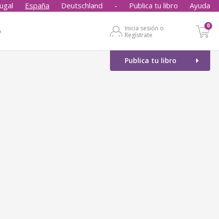
ugal
España
Deutschland
-
Publica tu libro
Ayuda
0
Inicia sesión o
o
Regístrate
Publica tu libro