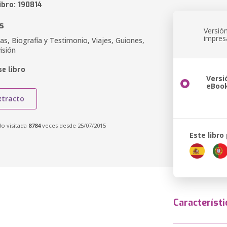
ibro: 190814
s
Versió
impres
as, Biografía y Testimonio, Viajes, Guiones,
isión
e libro
Versi
eBoo
xtracto
do visitada
8784
veces desde 25/07/2015
Este libro
Característi