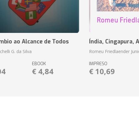
mbio ao Alcance de Todos
Índia, Cingapura, 
helli G. da Silva
Romeu Friedlaender Juni
EBOOK
IMPRESO
04
€ 4,84
€ 10,69