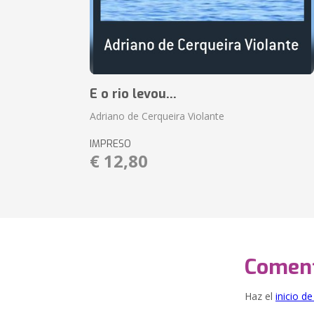
E o rio levou...
Adriano de Cerqueira Violante
IMPRESO
€ 12,80
Coment
Haz el
inicio d