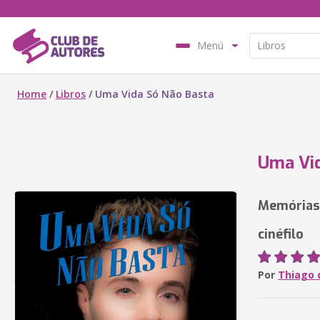
Menú
Home
/
Libros
/
Uma Vida Só Não Basta
Uma Vid
Memórias 
cinéfilo
Por
Thiago 