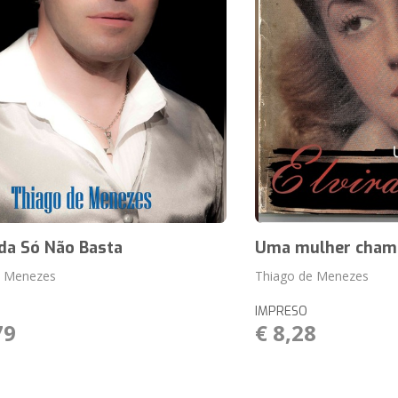
da Só Não Basta
Uma mulher chama
e Menezes
Thiago de Menezes
IMPRESO
79
€ 8,28