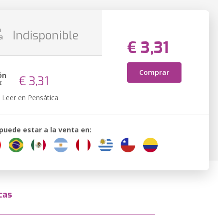
n
Indisponible
a
€ 3,31
Comprar
ón
€ 3,31
k
Leer en Pensática
 puede estar a la venta en:
cas