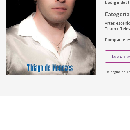
Código del l
Categoría
Artes escénic
Teatro, Telev
Comparte es
Lee un e
Esa página ha si