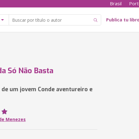
Brasil
Port
Publica tu libr
a Só Não Basta
de um jovem Conde aventureiro e
de Menezes