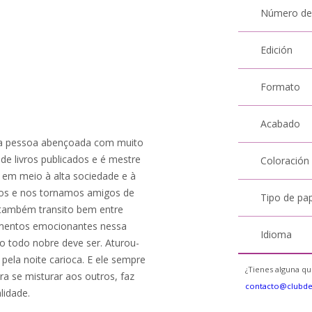
Número de
Edición
Formato
Acabado
uma pessoa abençoada com muito
 de livros publicados e é mestre
Coloración
 em meio à alta sociedade e à
os e nos tornamos amigos de
Tipo de pa
também transito bem entre
omentos emocionantes nessa
Idioma
mo todo nobre deve ser. Aturou-
la noite carioca. E ele sempre
¿Tienes alguna qu
ra se misturar aos outros, faz
contacto@clubd
lidade.