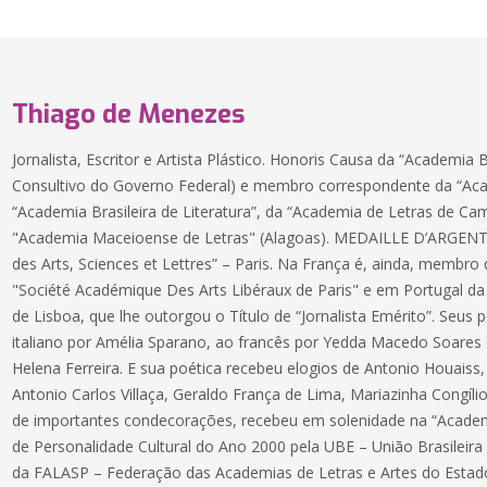
Thiago de Menezes
Jornalista, Escritor e Artista Plástico. Honoris Causa da “Academia 
Consultivo do Governo Federal) e membro correspondente da “Aca
“Academia Brasileira de Literatura”, da “Academia de Letras de Ca
"Academia Maceioense de Letras" (Alagoas). MEDAILLE D’ARGENT
des Arts, Sciences et Lettres” – Paris. Na França é, ainda, membro
"Société Académique Des Arts Libéraux de Paris" e em Portugal da
de Lisboa, que lhe outorgou o Título de “Jornalista Emérito”. Seu
italiano por Amélia Sparano, ao francês por Yedda Macedo Soares 
Helena Ferreira. E sua poética recebeu elogios de Antonio Houaiss, H
Antonio Carlos Villaça, Geraldo França de Lima, Mariazinha Congílio
de importantes condecorações, recebeu em solenidade na “Academia
de Personalidade Cultural do Ano 2000 pela UBE – União Brasileira 
da FALASP – Federação das Academias de Letras e Artes do Estado