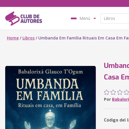
Menú
Home
/
Libros
/
Umbanda Em Família Rituais Em Casa Em Fa
Umband
Casa Em
Por
Babalor
Código del 