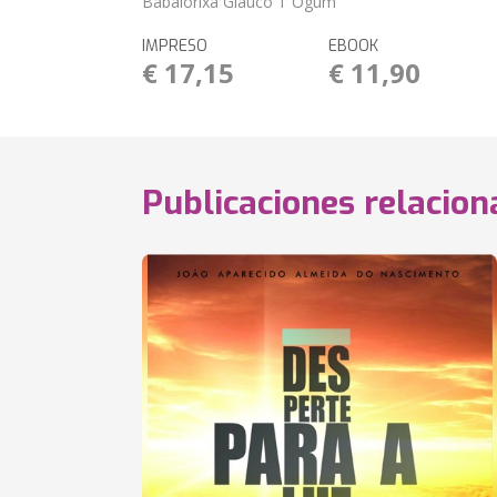
Babalorixá Glauco T´Ogum
IMPRESO
EBOOK
€ 17,15
€ 11,90
Publicaciones relacio