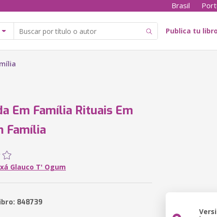
Brasil
Port
Publica tu libr
mília
a Em Família Rituais Em
 Família
ixá Glauco T' Ogum
libro: 848739
Vers