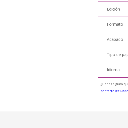
Edición
Formato
Acabado
Tipo de pa
Idioma
¿Tienes alguna qu
contacto@clubd
a