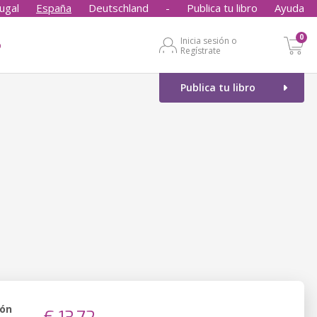
ugal
España
Deutschland
-
Publica tu libro
Ayuda
0
Inicia sesión o
o
Regístrate
Publica tu libro
ión