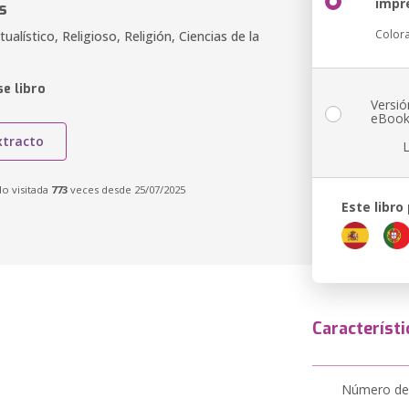
impr
s
Color
tualístico, Religioso, Religión, Ciencias de la
e libro
Versió
eBoo
xtracto
do visitada
773
veces desde 25/07/2025
Este libro
Característi
Número de