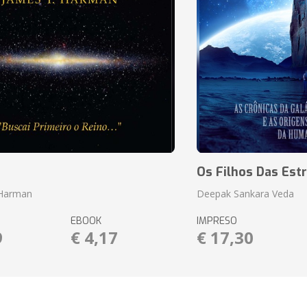
o
Os Filhos Das Estr
 Harman
Deepak Sankara Veda
EBOOK
IMPRESO
9
€ 4,17
€ 17,30