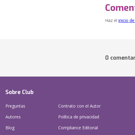
Coment
Haz el
inicio d
0 comentar
Sobre Club
Preguntas
Contrato con el Autor
Autores
Política de privacidad
Blog
Compliance Editorial