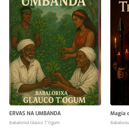
ERVAS NA UMBANDA
Magia 
Babalorixá Glauco T´Ogum
Babalori