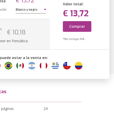
€ 13,72
esa
Valor total:
ación
€ 13,72
Comprar
n
€ 10,18
k
*No incluye IVA.
Leer en Pensática
 puede estar a la venta en:
cas
 páginas
24