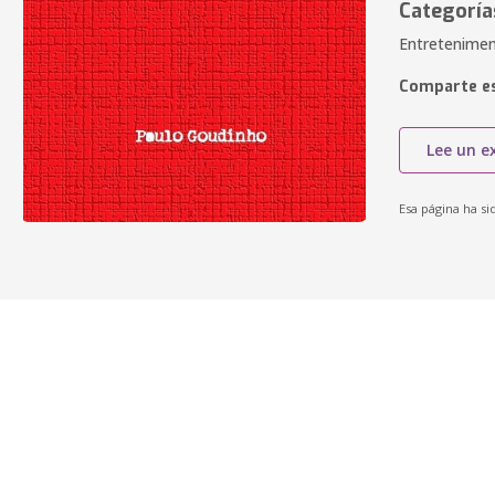
Categoría
Entretenimen
Comparte es
Lee un e
Esa página ha si