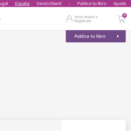
ugal
España
Deutschland
-
Publica tu libro
Ayuda
0
Inicia sesión o
o
Regístrate
Publica tu libro