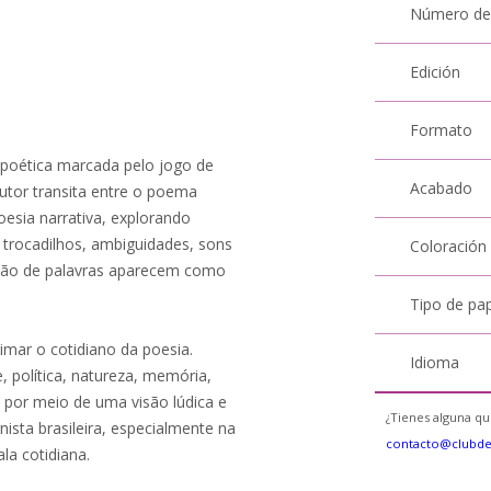
Número de
Edición
Formato
oética marcada pelo jogo de
Acabado
 autor transita entre o poema
oesia narrativa, explorando
 trocadilhos, ambiguidades, sons
Coloración
ição de palavras aparecem como
Tipo de pa
imar o cotidiano da poesia.
Idioma
, política, natureza, memória,
por meio de uma visão lúdica e
¿Tienes alguna qu
nista brasileira, especialmente na
contacto@clubd
la cotidiana.