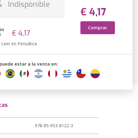
n
Indisponible
a
€ 4,17
Comprar
ón
€ 4,17
k
Leer en Pensática
 puede estar a la venta en:
cas
978-85-953-8122-3