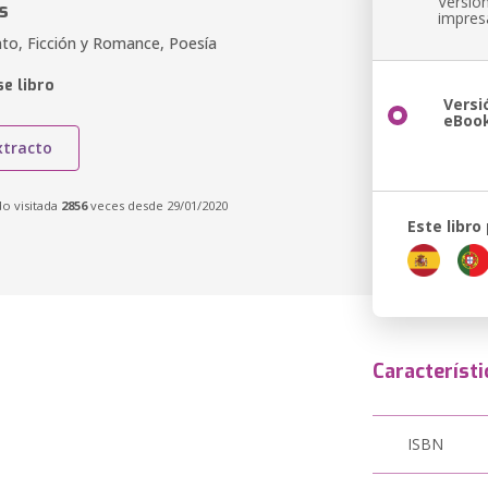
Versió
s
impres
to, Ficción y Romance, Poesía
e libro
Versi
eBoo
xtracto
do visitada
2856
veces desde 29/01/2020
Este libro
Característi
ISBN