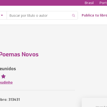
Brasil
Port
Publica tu libr
 Poemas Novos
eunidos
oudinho
ibro: 313431