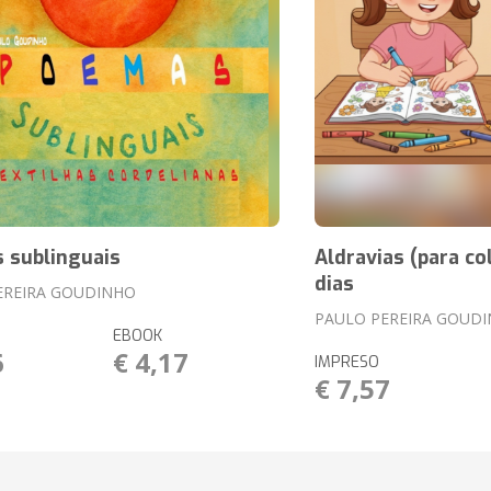
 sublinguais
Aldravias (para co
dias
EREIRA GOUDINHO
PAULO PEREIRA GOUD
EBOOK
6
€ 4,17
IMPRESO
€ 7,57