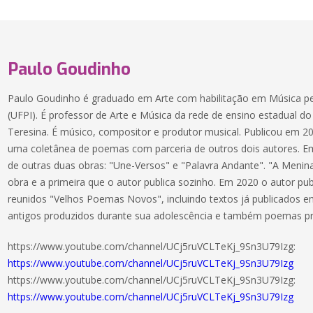
Paulo Goudinho
Paulo Goudinho é graduado em Arte com habilitação em Música pel
(UFPI). É professor de Arte e Música da rede de ensino estadual do
Teresina. É músico, compositor e produtor musical. Publicou em 2
uma coletânea de poemas com parceria de outros dois autores. Em
de outras duas obras: "Une-Versos" e "Palavra Andante". "A Menin
obra e a primeira que o autor publica sozinho. Em 2020 o autor p
reunidos "Velhos Poemas Novos", incluindo textos já publicados e
antigos produzidos durante sua adolescência e também poemas p
https://www.youtube.com/channel/UCj5ruVCLTeKj_9Sn3U79Izg:
https://www.youtube.com/channel/UCj5ruVCLTeKj_9Sn3U79Izg
https://www.youtube.com/channel/UCj5ruVCLTeKj_9Sn3U79Izg:
https://www.youtube.com/channel/UCj5ruVCLTeKj_9Sn3U79Izg