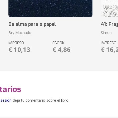
Da alma para o papel
41: Fr
Bry Machado
Simon
IMPRESO
EBOOK
IMPRESO
€ 10,13
€ 4,86
€ 16,
arios
e sesión
deja tu comentario sobre el libro.