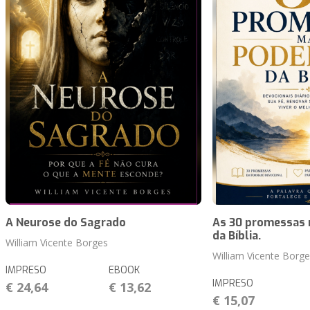
A Neurose do Sagrado
As 30 promessas 
da Bíblia.
William Vicente Borges
William Vicente Borge
IMPRESO
EBOOK
IMPRESO
€ 24,64
€ 13,62
€ 15,07