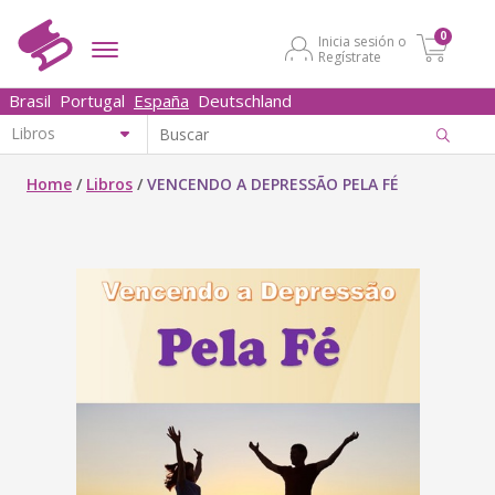
0
Inicia sesión o
Regístrate
Brasil
Portugal
España
Deutschland
Home
/
Libros
/
VENCENDO A DEPRESSÃO PELA FÉ