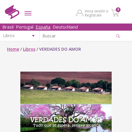
0
Inicia sesión o
Regístrate
Brasil
Portugal
España
Deutschland
Home
/
Libros
/
VERDADES DO AMOR