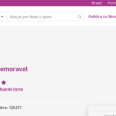
Brasil
Port
Publica tu libr
Memoravel
duardo Forte
ibro: 125271