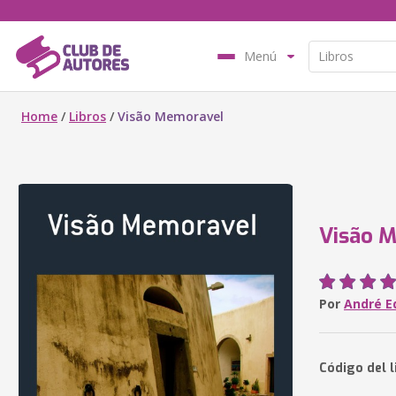
Menú
Home
/
Libros
/
Visão Memoravel
Visão 
Por
André E
Código del l