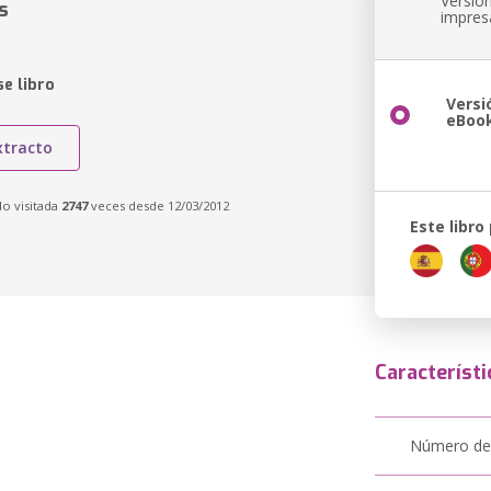
Versió
s
impres
e libro
Versi
eBoo
xtracto
do visitada
2747
veces desde 12/03/2012
Este libro
Característi
Número de