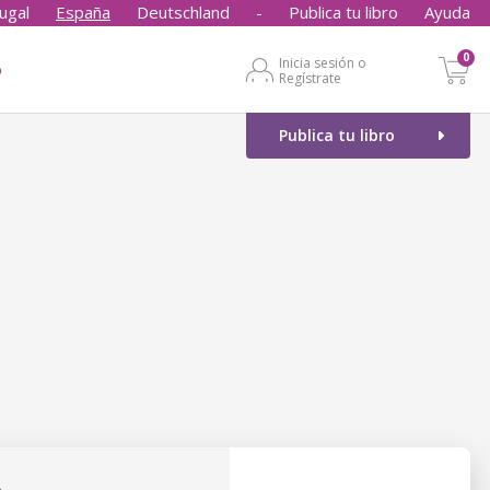
ugal
España
Deutschland
-
Publica tu libro
Ayuda
0
Inicia sesión o
o
Regístrate
Publica tu libro