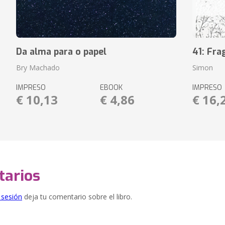
Da alma para o papel
41: Fr
Bry Machado
Simon
IMPRESO
EBOOK
IMPRESO
€ 10,13
€ 4,86
€ 16,
arios
e sesión
deja tu comentario sobre el libro.