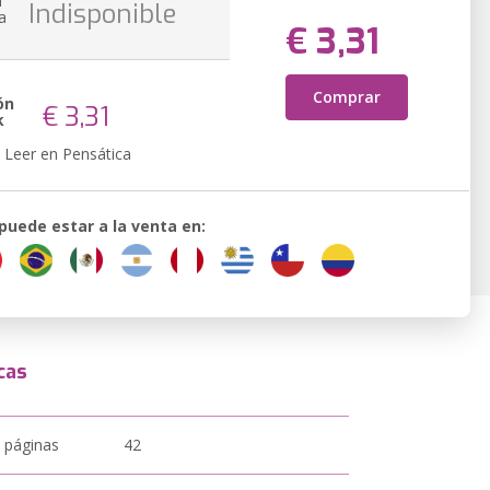
n
Indisponible
a
€ 3,31
Comprar
ón
€ 3,31
k
Leer en Pensática
 puede estar a la venta en:
cas
 páginas
42