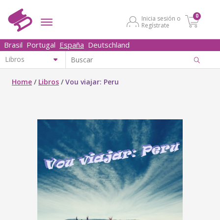
0
Inicia sesión o
Regístrate
Brasil
Portugal
España
Deutschland
Home
/
Libros
/
Vou viajar: Peru