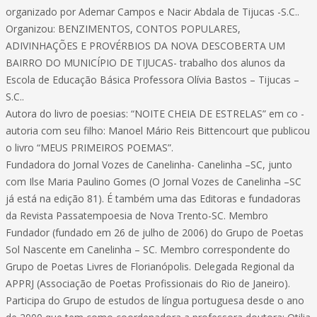
organizado por Ademar Campos e Nacir Abdala de Tijucas -S.C..
Organizou: BENZIMENTOS, CONTOS POPULARES,
ADIVINHAÇÕES E PROVÉRBIOS DA NOVA DESCOBERTA UM
BAIRRO DO MUNICÍPIO DE TIJUCAS- trabalho dos alunos da
Escola de Educação Básica Professora Olívia Bastos – Tijucas –
S.C..
Autora do livro de poesias: “NOITE CHEIA DE ESTRELAS” em co -
autoria com seu filho: Manoel Mário Reis Bittencourt que publicou
o livro “MEUS PRIMEIROS POEMAS”.
Fundadora do Jornal Vozes de Canelinha- Canelinha –SC, junto
com Ilse Maria Paulino Gomes (O Jornal Vozes de Canelinha –SC
já está na edição 81). É também uma das Editoras e fundadoras
da Revista Passatempoesia de Nova Trento-SC. Membro
Fundador (fundado em 26 de julho de 2006) do Grupo de Poetas
Sol Nascente em Canelinha – SC. Membro correspondente do
Grupo de Poetas Livres de Florianópolis. Delegada Regional da
APPRJ (Associação de Poetas Profissionais do Rio de Janeiro).
Participa do Grupo de estudos de língua portuguesa desde o ano