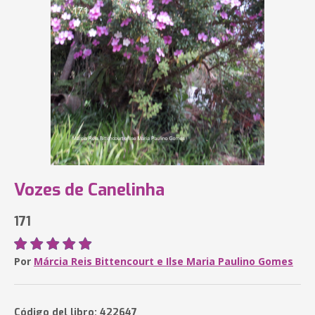
Vozes de Canelinha
171
Por
Márcia Reis Bittencourt e Ilse Maria Paulino Gomes
Código del libro: 422647