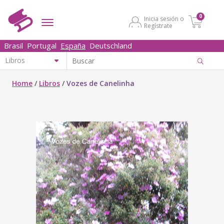
0
Inicia sesión o
Regístrate
Brasil
Portugal
España
Deutschland
Home
/
Libros
/
Vozes de Canelinha