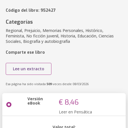
Código del libro: 952427
Categorías
Regional, Prejuicio, Memorias Personales, Histórico,
Feminista, No ficción juvenil, Historia, Educación, Ciencias
Sociales, Biografía y autobiografía
Comparte ese libro
Lee un extracto
Esa página ha sido visitada
509
veces desde 08/03/2026
Versión
€ 8,46
eBook
Leer en Pensática
Valor total: