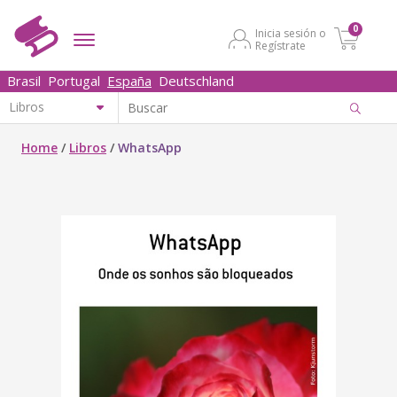
0
Inicia sesión o
Regístrate
Brasil
Portugal
España
Deutschland
Home
/
Libros
/
WhatsApp