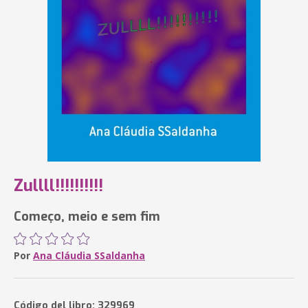
Zullll!!!!!!!!!!
Começo, meio e sem fim
Por
Ana Cláudia SSaldanha
Código del libro: 329969