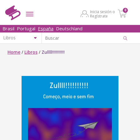
0
Inicia sesión o
Regístrate
Brasil
Portugal
España
Deutschland
Home
/
Libros
/
Zullll!!!!!!!!!!