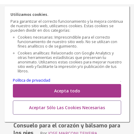
Utilizamos cookies.
Para garantizar el correcto funcionamiento y la mejora continua
de nuestro sitio web, utilizamos cookies. Estas cookies se
pueden dividir en dos categorías:
Cookies necesarias: Imprescindible para el correcto
funcionamiento de nuestro sitio web. No se utilizan con
fines analíticos o de seguimiento.
Cookies analíticas: Relacionado con Google Analytics y
otras herramientas estadísticas que preservan tu
anonimato. Utilizamos estas cookies para mejorar nuestro
sitio web y facilitarte la impresión y/o publicación de tus
libros.
Política de privacidad
.
Acepta todo
LA RESPUESTA DEL ALTAR
Aceptar Sólo Las Cookies Necesarias
Consuelo para el corazón y bálsamo para
los pies
Por
JOSE MARCONI TEIXEIRA