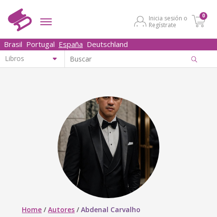
0
Inicia sesión o
Regístrate
Brasil
Portugal
España
Deutschland
Home
/
Autores
/
Abdenal Carvalho