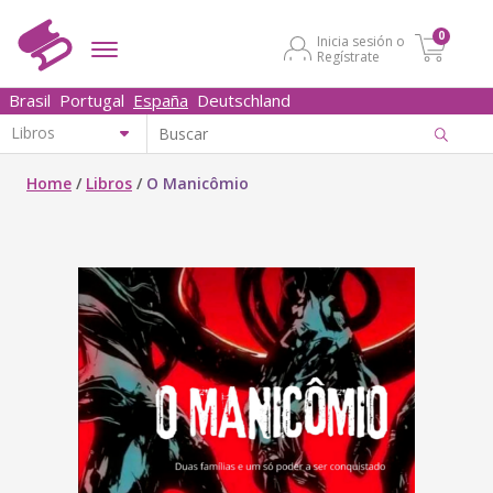
0
Inicia sesión o
Regístrate
Brasil
Portugal
España
Deutschland
Home
/
Libros
/
O Manicômio