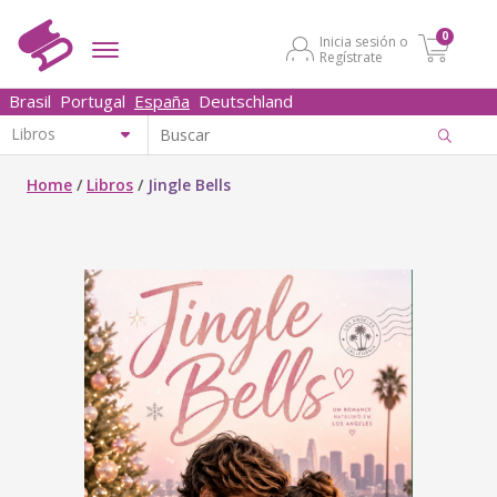
0
Inicia sesión o
Regístrate
Brasil
Portugal
España
Deutschland
Home
/
Libros
/
Jingle Bells