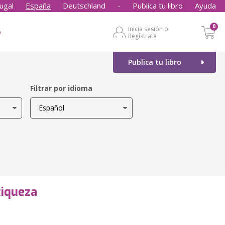
ugal
España
Deutschland
-
Publica tu libro
Ayuda
0
Inicia sesión o
o
Regístrate
Publica tu libro
Filtrar por idioma
Riqueza