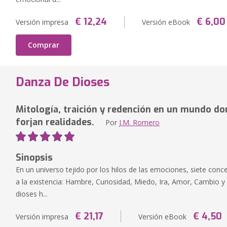
€ 12,24
€ 6,00
Versión impresa
Versión eBook
Comprar
Danza De Dioses
Mitología, traición y redención en un mundo d
forjan realidades.
Por
J.M. Romero
Sinopsis
En un universo tejido por los hilos de las emociones, siete con
a la existencia: Hambre, Curiosidad, Miedo, Ira, Amor, Cambio y 
dioses h...
€ 21,17
€ 4,50
Versión impresa
Versión eBook