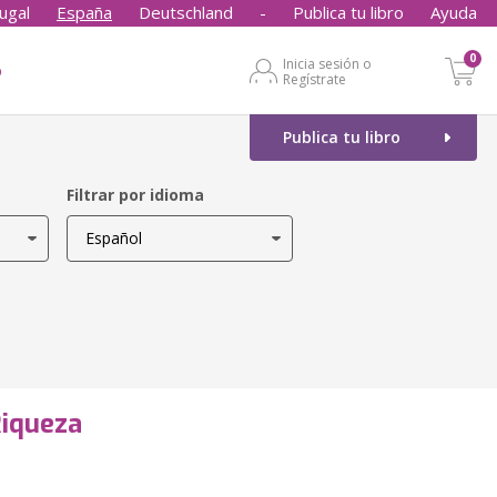
ugal
España
Deutschland
-
Publica tu libro
Ayuda
0
Inicia sesión o
o
Regístrate
Publica tu libro
Filtrar por idioma
Riqueza