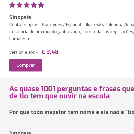
Sinopsis
Conto bilíngue – Português / Español – Ilustrado, colorido, 76 p
existência de um mundo globalizado, com todas as implicações,
humano a...
€ 3,48
Versión eBook
Comprar
As quase 1001 perguntas e frases q
de tio tem que ouvir na escola
Por que todo inspetor tem nome e ele não é "tio
Sinopsis