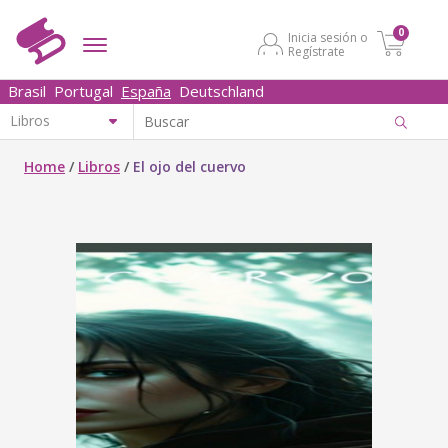
0
Inicia sesión o
Regístrate
Brasil
Portugal
España
Deutschland
Home
/
Libros
/
El ojo del cuervo