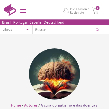
0
Inicia sesión o
Regístrate
Brasil
Portugal
España
Deutschland
Home
/
Autores
/
A cura do autismo e das doenças