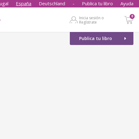
ugal
España
Deutschland
-
Publica tu libro
Ayuda
0
Inicia sesión o
o
Regístrate
Publica tu libro