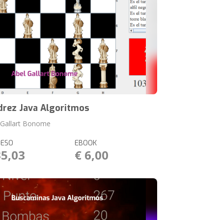
drez Java Algoritmos
 Gallart Bonome
RESO
EBOOK
35,03
€ 6,00