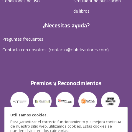
Condiciones de uso
Simulador de publicación
de libros
¿Necesitas ayuda?
Preguntas frecuentes
Contacta con nosotros: (
contacto@clubdeautores.com
)
Premios y Reconocimientos
Utilizamos cookies.
Para garantizar el correcto funcionamiento y la mejora continua
Seguridad
de nuestro sitio web, utilizamos cookies. Estas cookies se
pueden dividir en dos categorías: