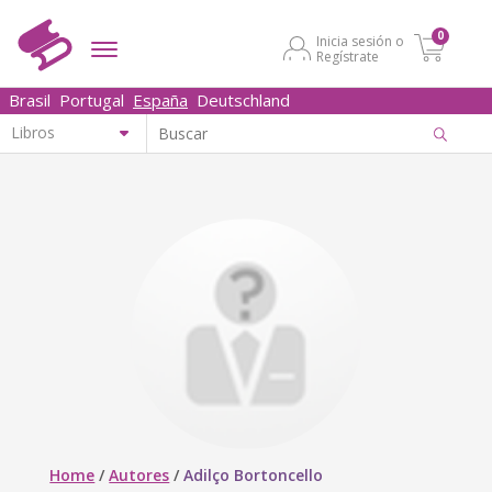
0
Inicia sesión o
Regístrate
Brasil
Portugal
España
Deutschland
Home
/
Autores
/
Adilço Bortoncello