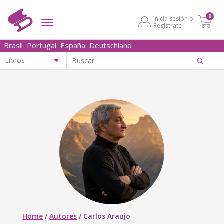
0
Inicia sesión o
Regístrate
Brasil
Portugal
España
Deutschland
Home
/
Autores
/
Carlos Araujo