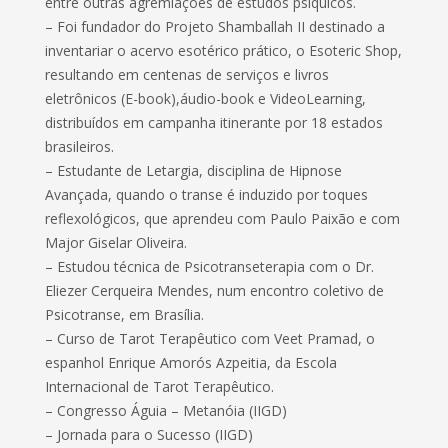
entre outras agremiações de estudos psíquicos.
– Foi fundador do Projeto Shamballah II destinado a
inventariar o acervo esotérico prático, o Esoteric Shop,
resultando em centenas de serviços e livros
eletrônicos (E-book),áudio-book e VideoLearning,
distribuídos em campanha itinerante por 18 estados
brasileiros.
– Estudante de Letargia, disciplina de Hipnose
Avançada, quando o transe é induzido por toques
reflexológicos, que aprendeu com Paulo Paixão e com
Major Giselar Oliveira.
– Estudou técnica de Psicotranseterapia com o Dr.
Eliezer Cerqueira Mendes, num encontro coletivo de
Psicotranse, em Brasília.
– Curso de Tarot Terapêutico com Veet Pramad, o
espanhol Enrique Amorós Azpeitia, da Escola
Internacional de Tarot Terapêutico.
– Congresso Águia – Metanóia (IIGD)
– Jornada para o Sucesso (IIGD)