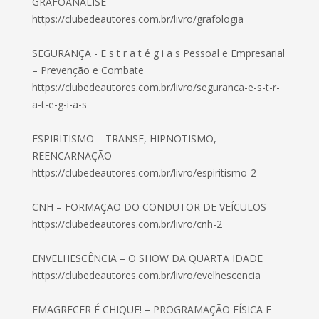
GRAFOANÁLISE
https://clubedeautores.com.br/livro/grafologia
SEGURANÇA - E s t r a t é g i a s Pessoal e Empresarial
– Prevenção e Combate
https://clubedeautores.com.br/livro/seguranca-e-s-t-r-
a-t-e-g-i-a-s
ESPIRITISMO – TRANSE, HIPNOTISMO,
REENCARNAÇÃO
https://clubedeautores.com.br/livro/espiritismo-2
CNH – FORMAÇÃO DO CONDUTOR DE VEÍCULOS
https://clubedeautores.com.br/livro/cnh-2
ENVELHESCÊNCIA – O SHOW DA QUARTA IDADE
https://clubedeautores.com.br/livro/evelhescencia
EMAGRECER É CHIQUE! – PROGRAMAÇÃO FÍSICA E