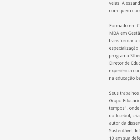
veias, Alessan
com quem comp
Formado em Ciê
MBA em Gestão
transformar a 
especialização
programa Sthem
Diretor de Edu
experiência com
na educação bá
Seus trabalhos
Grupo Educacio
tempos", onde 
do futebol, cri
autor da disse
Sustentável: I
10 em sua defe