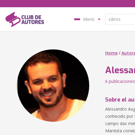
Menú
Home
/
Autor
Alessa
6 publicaciones
Sobre el au
Alessandro Aug
conhecido por 
campo das meto
Marxista convi