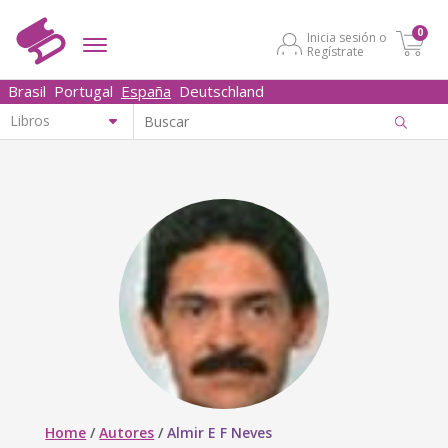
0
Inicia sesión o
Regístrate
Brasil
Portugal
España
Deutschland
Home
/
Autores
/
Almir E F Neves