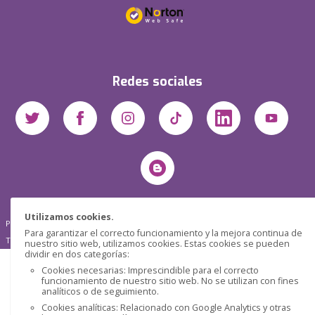
Redes sociales
Utilizamos cookies.
Pensática Lda., Número de Identificação Fiscal 517215560
Para garantizar el correcto funcionamiento y la mejora continua de
Travessa de São Pedro, n° 8 - Lisboa - Portugal 1200-432
nuestro sitio web, utilizamos cookies. Estas cookies se pueden
dividir en dos categorías:
Cookies necesarias: Imprescindible para el correcto
funcionamiento de nuestro sitio web. No se utilizan con fines
analíticos o de seguimiento.
Cookies analíticas: Relacionado con Google Analytics y otras