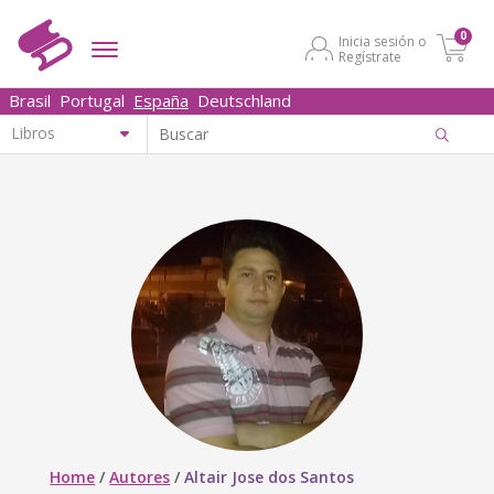
0
Inicia sesión o
Regístrate
Brasil
Portugal
España
Deutschland
Home
/
Autores
/
Altair Jose dos Santos