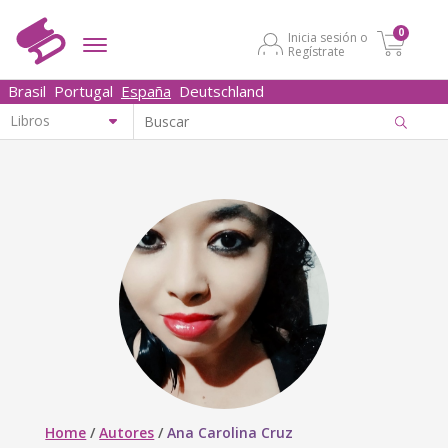
0
Inicia sesión o
Regístrate
Brasil
Portugal
España
Deutschland
Home
/
Autores
/
Ana Carolina Cruz