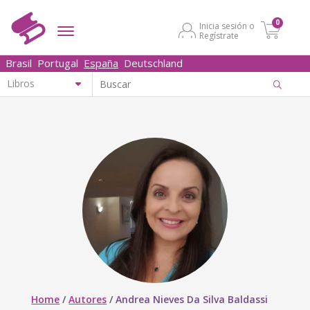
0
Inicia sesión o
Regístrate
Brasil
Portugal
España
Deutschland
Home
/
Autores
/
Andrea Nieves Da Silva Baldassi