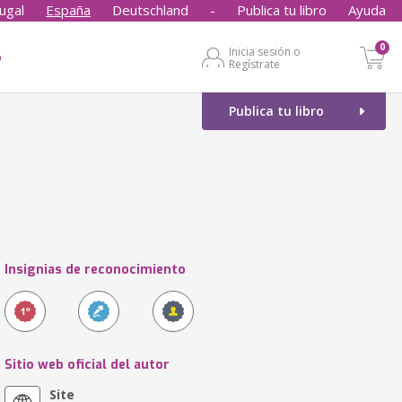
ugal
España
Deutschland
-
Publica tu libro
Ayuda
0
Inicia sesión o
o
Regístrate
Publica tu libro
Insignias de reconocimiento
Sitio web oficial del autor
Site