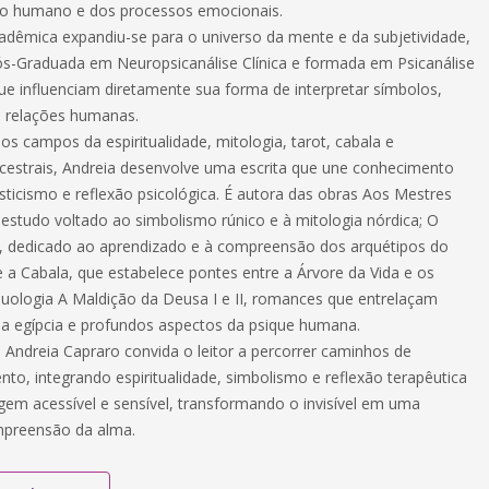
 humano e dos processos emocionais.
adêmica expandiu-se para o universo da mente e da subjetividade,
s-Graduada em Neuropsicanálise Clínica e formada em Psicanálise
que influenciam diretamente sua forma de interpretar símbolos,
s relações humanas.
s campos da espiritualidade, mitologia, tarot, cabala e
cestrais, Andreia desenvolve uma escrita que une conhecimento
sticismo e reflexão psicológica. É autora das obras Aos Mestres
estudo voltado ao simbolismo rúnico e à mitologia nórdica; O
, dedicado ao aprendizado e à compreensão dos arquétipos do
e a Cabala, que estabelece pontes entre a Árvore da Vida e os
duologia A Maldição da Deusa I e II, romances que entrelaçam
gia egípcia e profundos aspectos da psique humana.
 Andreia Capraro convida o leitor a percorrer caminhos de
to, integrando espiritualidade, simbolismo e reflexão terapêutica
em acessível e sensível, transformando o invisível em uma
mpreensão da alma.