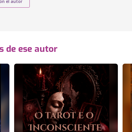
on el autor
s de ese autor