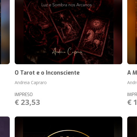
O Tarot e o Inconsciente
A M
Andreia Capraro
Andr
IMPRESO
IMP
€ 23,53
€ 