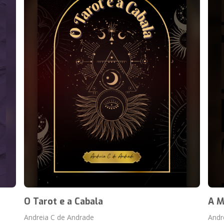
O Tarot e a Cabala
A M
Andreia C de Andrade
Andr