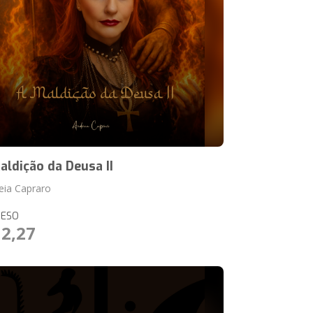
aldição da Deusa II
eia Capraro
RESO
12,27