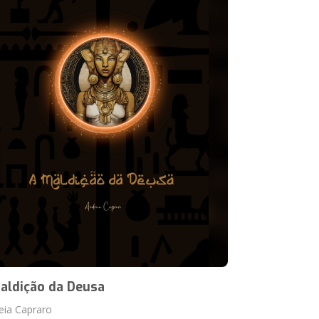
aldição da Deusa
eia Capraro