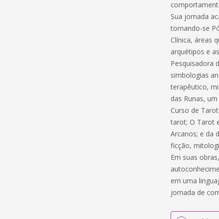
comportamento
Sua jornada ac
tornando-se Pó
Clínica, áreas 
arquétipos e a
Pesquisadora do
simbologias an
terapêutico, mi
das Runas, um 
Curso de Tarot
tarot; O Tarot 
Arcanos; e da 
ficção, mitolo
Em suas obras,
autoconhecimen
em uma linguag
jornada de co