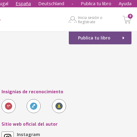
ugal
España
Deutschland
-
Publica tu libro
Ayuda
0
Inicia sesión o
o
Regístrate
Publica tu libro
Insignias de reconocimiento
Sitio web oficial del autor
Instagram