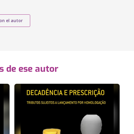
on el autor
s de ese autor