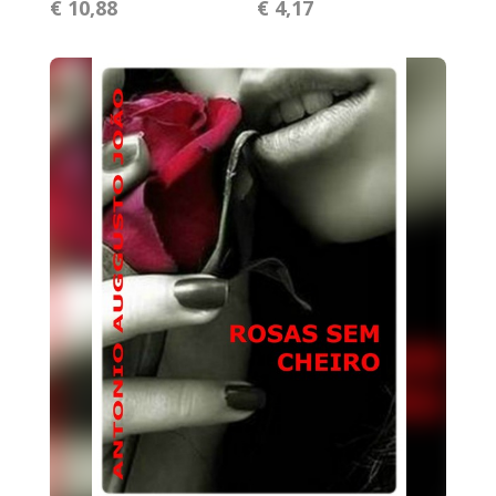
€ 10,88
€ 4,17