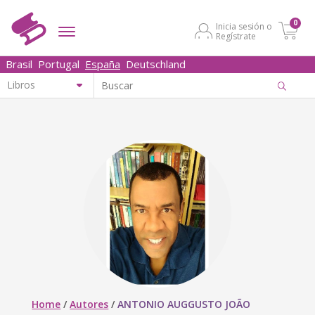
0
Inicia sesión o
Regístrate
Brasil
Portugal
España
Deutschland
Home
/
Autores
/
ANTONIO AUGGUSTO JOÃO