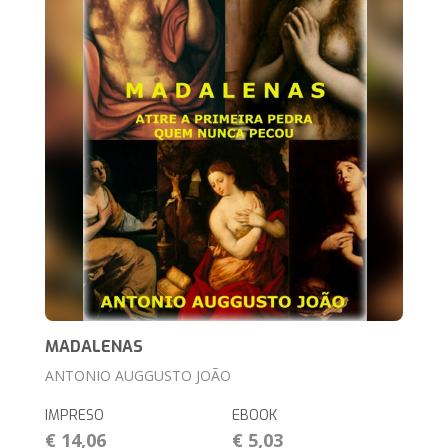
MADALENAS
ANTONIO AUGGUSTO JOÃO
IMPRESO
EBOOK
€ 14,06
€ 5,03