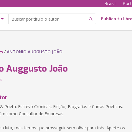
Brasil
Port
Publica tu libr
es
/
ANTONIO AUGGUSTO JOÃO
o Auggusto João
es
tor
r & Poeta. Escrevo Crônicas, Ficção, Biografias e Cartas Poéticas.
ém como Consultor de Empresas.
ma luta, mas temos que prosseguir sem olhar para trás. Aperte os