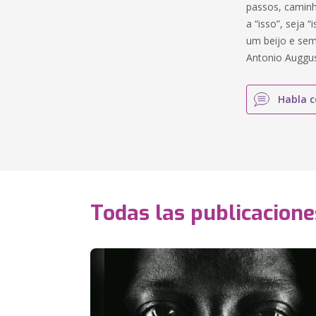
passos, caminh
a “isso”, seja 
um beijo e semp
Antonio Auggu
Habla c
Todas las publicacione