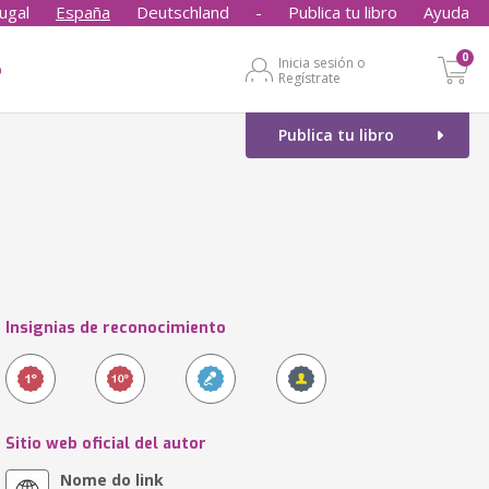
ugal
España
Deutschland
-
Publica tu libro
Ayuda
0
Inicia sesión o
o
Regístrate
Publica tu libro
Insignias de reconocimiento
Sitio web oficial del autor
Nome do link