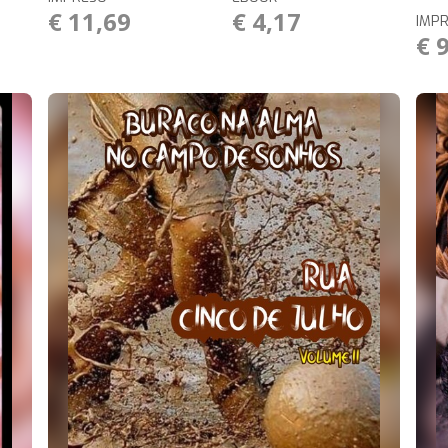
€ 11,69
€ 4,17
IMP
€ 