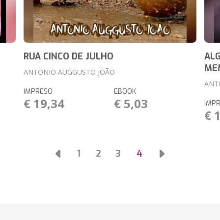
RUA CINCO DE JULHO
AL
ME
ANTONIO AUGGUSTO JOÃO
ANT
IMPRESO
EBOOK
€ 19,34
€ 5,03
IMP
€ 
1
2
3
4