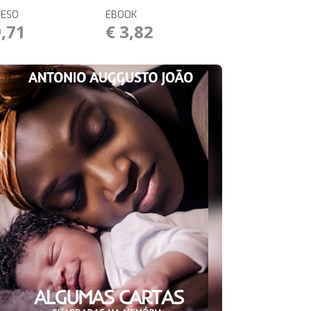
RESO
EBOOK
9,71
€ 3,82