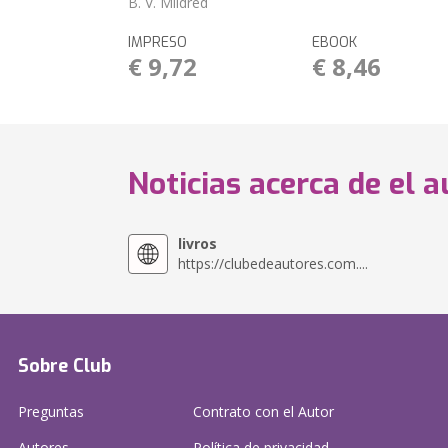
B. V. Mildred
IMPRESO
EBOOK
€ 9,72
€ 8,46
Noticias acerca de el a
livros
https://clubedeautores.com....
Sobre Club
Preguntas
Contrato con el Autor
Autores
Política de privacidad