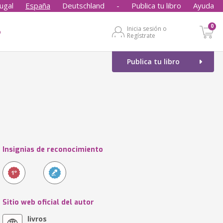
ugal
España
Deutschland
-
Publica tu libro
Ayuda
0
Inicia sesión o
o
Regístrate
Publica tu libro
Insignias de reconocimiento
Sitio web oficial del autor
livros