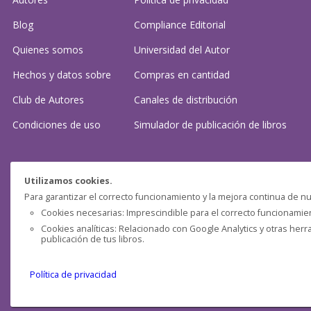
Blog
Compliance Editorial
Quienes somos
Universidad del Autor
Hechos y datos sobre
Compras en cantidad
Club de Autores
Canales de distribución
Condiciones de uso
Simulador de publicación
de libros
¿Necesitas ayuda?
Utilizamos cookies.
Para garantizar el correcto funcionamiento y la mejora continua de nu
Preguntas frecuentes
Cookies necesarias: Imprescindible para el correcto funcionamient
Cookies analíticas: Relacionado con Google Analytics y otras herr
Contacta con nosotros: (
contacto@clubdeautores.com
)
publicación de tus libros.
Política de privacidad
Pensática Lda., Número de Identificação Fiscal 517215560
Travessa de São Pedro, n° 8 - Lisboa - Portugal 1200-432