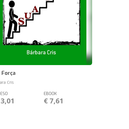
 Força
ara Cris
RESO
EBOOK
13,01
€ 7,61