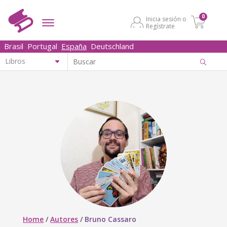
0
Inicia sesión o
Regístrate
Brasil
Portugal
España
Deutschland
Home
/
Autores
/
Bruno Cassaro