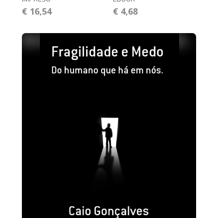
€ 16,54
€ 4,68