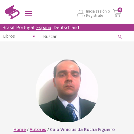
0
Inicia sesión o
Regístrate
Brasil
Portugal
España
Deutschland
Home
/
Autores
/
Caio Vinícius da Rocha Figueiró