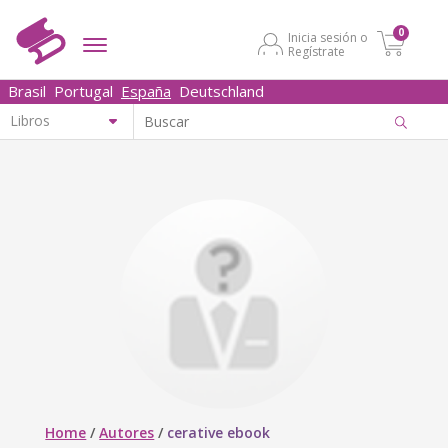
0
Inicia sesión o
Regístrate
Brasil
Portugal
España
Deutschland
Home
/
Autores
/
cerative ebook