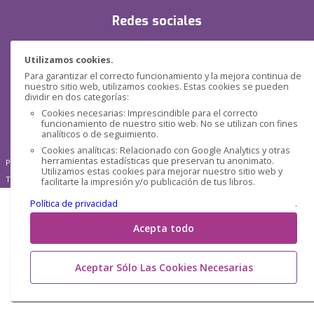
Redes sociales
Utilizamos cookies.
Para garantizar el correcto funcionamiento y la mejora continua de
nuestro sitio web, utilizamos cookies. Estas cookies se pueden
dividir en dos categorías:
Cookies necesarias: Imprescindible para el correcto
funcionamiento de nuestro sitio web. No se utilizan con fines
analíticos o de seguimiento.
Cookies analíticas: Relacionado con Google Analytics y otras
herramientas estadísticas que preservan tu anonimato.
Pensática Lda., Número de Identificação Fiscal 517215560
Utilizamos estas cookies para mejorar nuestro sitio web y
Travessa de São Pedro, n° 8 - Lisboa - Portugal 1200-432
facilitarte la impresión y/o publicación de tus libros.
Política de privacidad
.
Acepta todo
Aceptar Sólo Las Cookies Necesarias