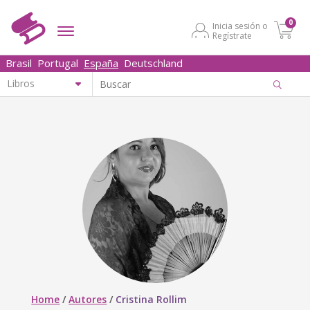
0
Inicia sesión o
Regístrate
Brasil
Portugal
España
Deutschland
Home
/
Autores
/
Cristina Rollim