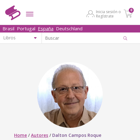
0
Inicia sesión o
Regístrate
Brasil
Portugal
España
Deutschland
Home
/
Autores
/
Dalton Campos Roque