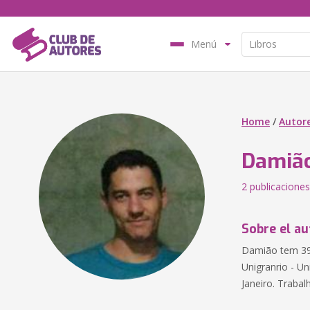
Menú
Home
/
Autor
Damião
2 publicaciones
Sobre el au
Damião tem 39 
Unigranrio - U
Janeiro. Trabal