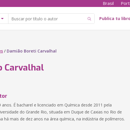
Brasil
Port
Publica tu libr
es
/
Damião Boreti Carvalhal
 Carvalhal
tor
anos. É bacharel e licenciado em Química desde 2011 pela
niversidade do Grande Rio, situada em Duque de Caxias no Rio de
ha há mais de dez anos na área química, na indústria de polímeros.