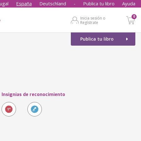
ugal
España
Deutschland
-
Publica tu libro
Ayuda
0
Inicia sesión o
o
Regístrate
Publica tu libro
Insignias de reconocimiento