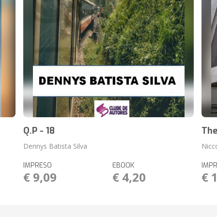
Q.P - 18
The
Dennys Batista Silva
Nicc
IMPRESO
EBOOK
IMP
€ 9,09
€ 4,20
€ 