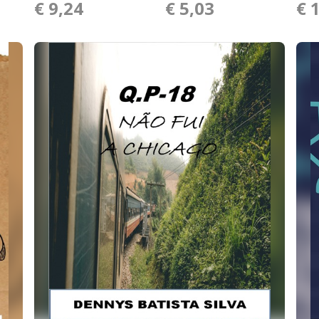
€ 9,24
€ 5,03
€ 