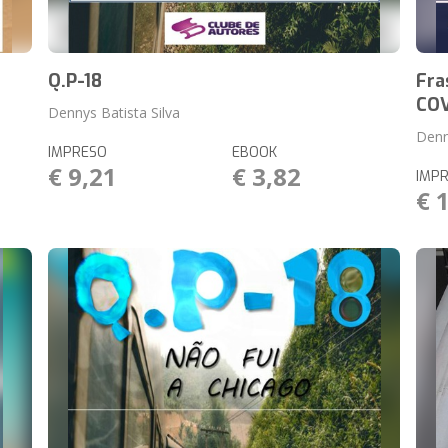
Q.P-18
Fra
COV
Dennys Batista Silva
Denn
IMPRESO
EBOOK
€ 9,21
€ 3,82
IMP
€ 