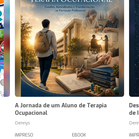
A Jornada de um Aluno de Terapia
Des
Ocupacional
de 
Dennys
Denn
IMPRESO
EBOOK
IMP