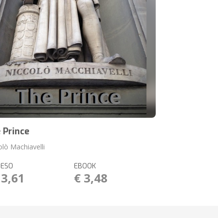
 Prince
olò Machiavelli
RESO
EBOOK
13,61
€ 3,48