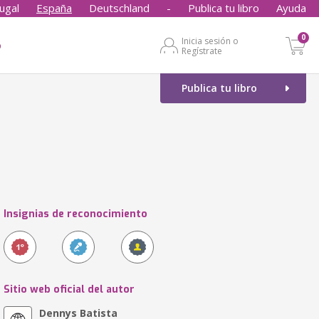
ugal
España
Deutschland
-
Publica tu libro
Ayuda
0
Inicia sesión o
o
Regístrate
Publica tu libro
Insignias de reconocimiento
Sitio web oficial del autor
Dennys Batista