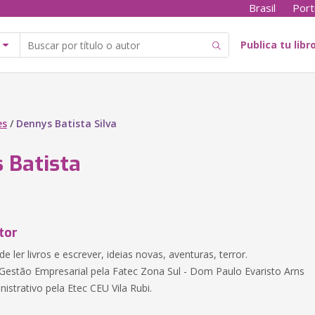
Brasil
Port
Publica tu libr
es
/
Dennys Batista Silva
 Batista
tor
e ler livros e escrever, ideias novas, aventuras, terror.
stão Empresarial pela Fatec Zona Sul - Dom Paulo Evaristo Arns
istrativo pela Etec CEU Vila Rubi.