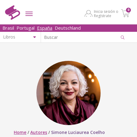
0
Inicia sesión o
Regístrate
Brasil
Portugal
España
Deutschland
Home
/
Autores
/
Simone Luciaurea Coelho