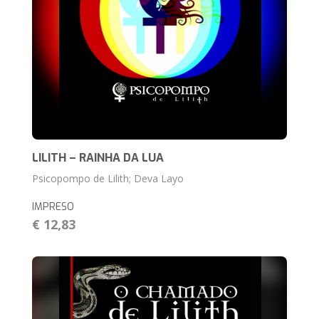
LILITH – RAINHA DA LUA
Psicopompo de Lilith; Deva Layo
IMPRESO
€ 12,83