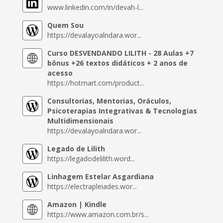
www.linkedin.com/in/devah-l...
Quem Sou
https://devalayoalndara.wor...
Curso DESVENDANDO LILITH - 28 Aulas +7
bônus +26 textos didáticos + 2 anos de
acesso
https://hotmart.com/product...
Consultorias, Mentorias, Oráculos,
Psicoterapias Integrativas & Tecnologias
Multidimensionais
https://devalayoalndara.wor...
Legado de Lilith
https://legadodelilith.word...
Linhagem Estelar Asgardiana
https://electrapleiades.wor...
Amazon | Kindle
https://www.amazon.com.br/s...