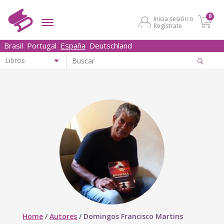
0
Inicia sesión o
Regístrate
Brasil
Portugal
España
Deutschland
Home
/
Autores
/
Domingos Francisco Martins